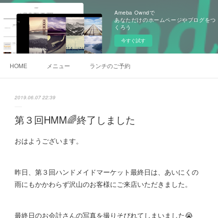
Ameba Owndで
あなただけのホームページやブログをつ
くろう
今すぐ試す
HOME
メニュー
ランチのご予約
2019.06.07 22:39
第３回HMM🌈終了しました
おはようございます。
昨日、第３回ハンドメイドマーケット最終日は、あいにくの
雨にもかかわらず沢山のお客様にご来店いただきました。
最終日のお会計さんの写真を撮りそびれてしまいました😭