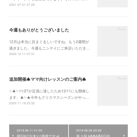
2021.07.01 07:25
今週もありがとうございました
12月は本当に目まぐるしいですね。もう2週間が
過ぎました。今週もニシテイにご来店いただき…
2020.12.11 07:31
追加開催🎄ママ向けレッスンのご案内🎄
✨🎄✨11/27が定員に達したため12/11にも開催し
ます。🎄✨🎄今年もクリスマスシーズンがやっ…
2020.11.19 23:32
2019.06.11 01:00
2019.06.06 20:26
明日6/13(木)は満席です🌿
第３回 HMM🌈4日目