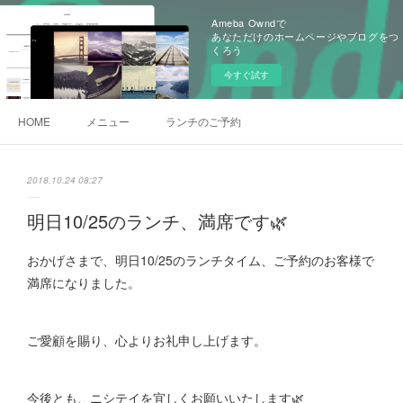
Ameba Owndで
あなただけのホームページやブログをつ
くろう
今すぐ試す
HOME
メニュー
ランチのご予約
2018.10.24 08:27
明日10/25のランチ、満席です🌿
おかげさまで、明日10/25のランチタイム、ご予約のお客様で
満席になりました。
ご愛顧を賜り、心よりお礼申し上げます。
今後とも、ニシテイを宜しくお願いいたします🌿