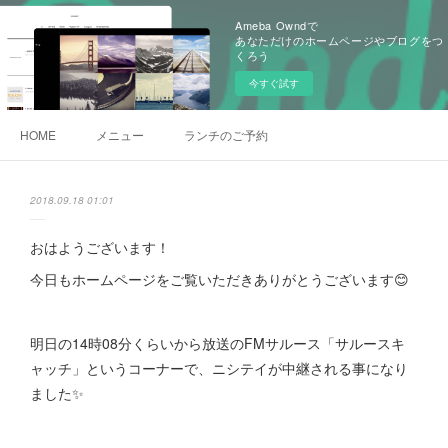
Ameba Owndで
あなただけのホームページやブログをつ
くろう
今すぐ試す
HOME
メニュー
ランチのご予約
2018.09.18 01:01
おはようございます！
今日もホームページをご覧いただきありがとうございます😊
明日の14時08分くらいから放送のFMサルース「サルースキ
ャッチ」というコーナーで、ニシテイが中継される事になり
ました✨