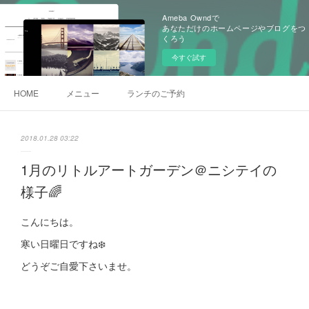
Ameba Owndで
あなただけのホームページやブログをつ
くろう
今すぐ試す
HOME
メニュー
ランチのご予約
2018.01.28 03:22
1月のリトルアートガーデン＠ニシテイの
様子🌈
こんにちは。
寒い日曜日ですね❄️
どうぞご自愛下さいませ。