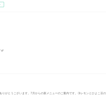
ー
🌿
てありがとうございます。7月からの新メニューのご案内です。🍋レモンとひよこ