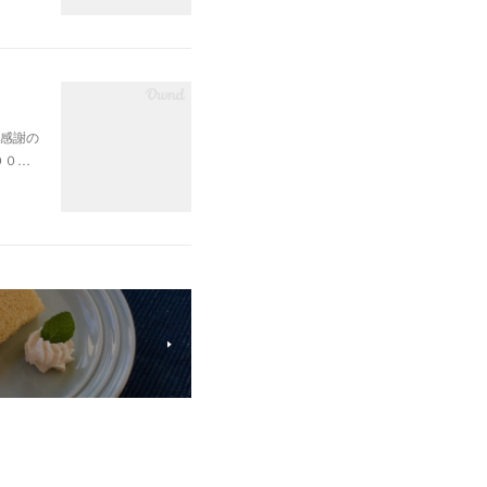
感謝の
００…