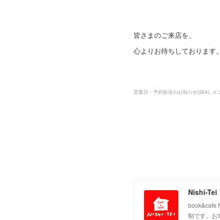
皆さまのご来店を、
心よりお待ちしております
営業日・予約状況のお知らせ
(
324
)
メ
Nishi-Tei
book&c
制です。お